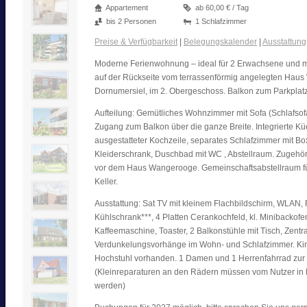
Appartement
ab 60,00 € / Tag
bis 2 Personen
1 Schlafzimmer
Preise & Verfügbarkeit
|
Belegungskalender
|
Ausstattung
Moderne Ferienwohnung – ideal für 2 Erwachsene und ma
auf der Rückseite vom terrassenförmig angelegten Hau
Dornumersiel, im 2. Obergeschoss. Balkon zum Parkplat
Aufteilung: Gemütliches Wohnzimmer mit Sofa (Schlafsofa
Zugang zum Balkon über die ganze Breite. Integrierte Kü
ausgestatteter Kochzeile, separates Schlafzimmer mit Bo
Kleiderschrank, Duschbad mit WC , Abstellraum. Zugehör
vor dem Haus Wangerooge. Gemeinschaftsabstellraum fü
Keller.
Ausstattung: Sat TV mit kleinem Flachbildschirm, WLAN, 
Kühlschrank***, 4 Platten Cerankochfeld, kl. Minibackof
Kaffeemaschine, Toaster, 2 Balkonstühle mit Tisch, Zentr
Verdunkelungsvorhänge im Wohn- und Schlafzimmer. Kin
Hochstuhl vorhanden. 1 Damen und 1 Herrenfahrrad zur
(Kleinreparaturen an den Rädern müssen vom Nutzer in E
werden)