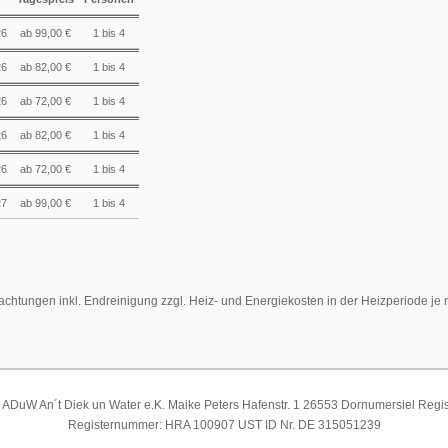
26
ab 99,00 €
1 bis 4
26
ab 82,00 €
1 bis 4
26
ab 72,00 €
1 bis 4
26
ab 82,00 €
1 bis 4
26
ab 72,00 €
1 bis 4
27
ab 99,00 €
1 bis 4
achtungen inkl. Endreinigung zzgl. Heiz- und Energiekosten in der Heizperiode je
ADuW An´t Diek un Water e.K. Maike Peters Hafenstr. 1 26553 Dornumersiel Regist
Registernummer: HRA 100907 UST ID Nr. DE 315051239