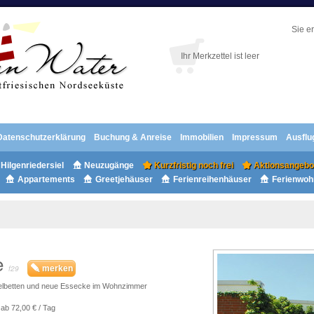
Sie e
Ihr Merkzettel ist leer
Datenschutzerklärung
Buchung & Anreise
Immobilien
Impressum
Ausflu
Hilgenriedersiel
Neuzugänge
Kurzfristig noch frei
Aktionsangebo
Appartements
Greetjehäuser
Ferienreihenhäuser
Ferienwo
e
f29
merken
zelbetten und neue Essecke im Wohnzimmer
ab 72,00 € / Tag