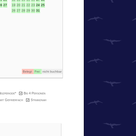
26
27
19
20
21
22
23
24
25
26
27
28
29
30
31
Belegt
Frei
nicht buchbar
eizperiode*
Bis 4 Personen
mit Gefrierfach
Strandnah