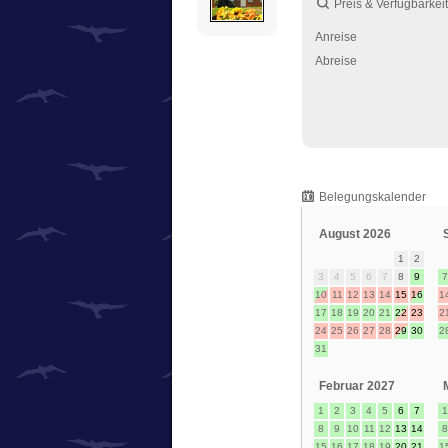
Preis & Verfügbarkeit
Anreise
Abreise
Belegungskalender
August 2026
1
2
3
4
5
6
7
8
9
7
10
11
12
13
14
15
16
1
17
18
19
20
21
22
23
2
24
25
26
27
28
29
30
2
31
Februar 2027
1
2
3
4
5
6
7
1
8
9
10
11
12
13
14
8
15
16
17
18
19
20
21
1