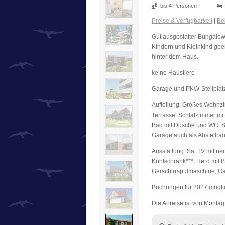
bis 4 Personen
Preise & Verfügbarkeit
|
Be
Gut ausgestatter Bungalow
Kindern und Kleinkind geei
hinter dem Haus.
keine Haustiere
Garage und PKW-Stellplat
Aufteilung: Großes Wohnzi
Terrasse. Schlafzimmer mit
Bad mit Dusche und WC. Se
Garage auch als Abstellrau
Ausstattung: Sat TV mit n
Kühlschrank***, Herd mit 
Gerschirrspülmaschine, Ga
Buchungen für 2027 möglic
Die Anreise ist von Monta