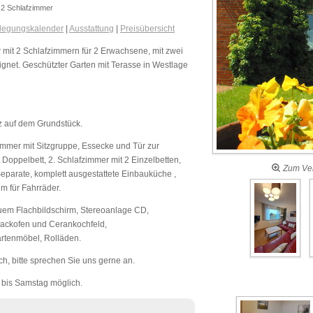
2 Schlafzimmer
legungskalender
|
Ausstattung
|
Preisübersicht
 mit 2 Schlafzimmern für 2 Erwachsene, mit zwei
gnet. Geschützter Garten mit Terasse in Westlage
z auf dem Grundstück.
mmer mit Sitzgruppe, Essecke und Tür zur
 Doppelbett, 2. Schlafzimmer mit 2 Einzelbetten,
Zum Ver
parate, komplett ausgestattete Einbauküche ,
m für Fahrräder.
euem Flachbildschirm, Stereoanlage CD,
Backofen und Cerankochfeld,
rtenmöbel, Rolläden.
h, bitte sprechen Sie uns gerne an.
g bis Samstag möglich.