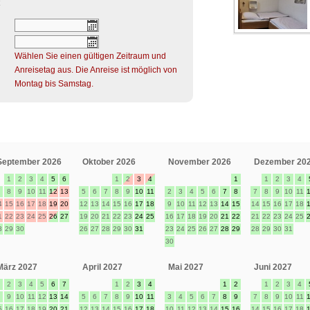
Wählen Sie einen gültigen Zeitraum und
Anreisetag aus. Die Anreise ist möglich von
Montag bis Samstag.
September 2026
Oktober 2026
November 2026
Dezember 20
1
2
3
4
5
6
1
2
3
4
1
1
2
3
4
8
9
10
11
12
13
5
6
7
8
9
10
11
2
3
4
5
6
7
8
7
8
9
10
11
4
15
16
17
18
19
20
12
13
14
15
16
17
18
9
10
11
12
13
14
15
14
15
16
17
18
1
22
23
24
25
26
27
19
20
21
22
23
24
25
16
17
18
19
20
21
22
21
22
23
24
25
8
29
30
26
27
28
29
30
31
23
24
25
26
27
28
29
28
29
30
31
30
März 2027
April 2027
Mai 2027
Juni 2027
2
3
4
5
6
7
1
2
3
4
1
2
1
2
3
4
9
10
11
12
13
14
5
6
7
8
9
10
11
3
4
5
6
7
8
9
7
8
9
10
11
5
16
17
18
19
20
21
12
13
14
15
16
17
18
10
11
12
13
14
15
16
14
15
16
17
18