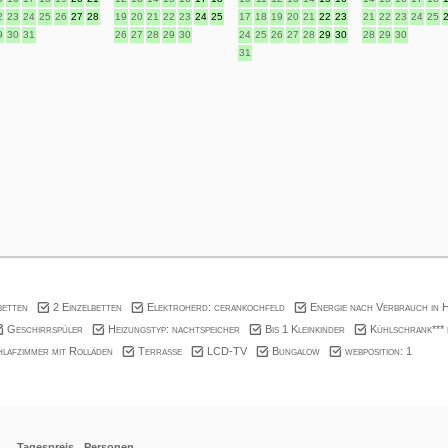
2
23
24
25
26
27
28
19
20
21
22
23
24
25
17
18
19
20
21
22
23
21
22
23
24
25
9
30
31
26
27
28
29
30
24
25
26
27
28
29
30
28
29
30
31
betten
2 Einzelbetten
Elektroherd: cerankochfeld
Energie nach Verbrauch in H
Geschirrspüler
Heizungstyp: nachtspeicher
Bis 1 Kleinkinder
Kühlschrank*** 
lafzimmer mit Rolläden
Terrasse
LCD-TV
Bungalow
webposition: 1
Tagespreis
Personen