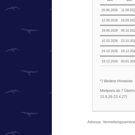
20.06.2026
11.09.20
12.09.2026
18.09.20
19.09.2026
09.10.20
10.10.2026
23.10.20
24.10.2026
18.12.20
19.12.2026
09.01.20
*) Weitere Hinweise
Mietpreis ab 7 Übern
15.9.26-23.4.27)
Adresse: Vermietungsservice 