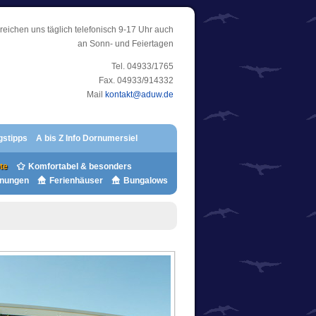
rreichen uns täglich telefonisch 9-17 Uhr auch
an Sonn- und Feiertagen
Tel. 04933/1765
Fax. 04933/914332
Mail
kontakt@aduw.de
gstipps
A bis Z Info Dornumersiel
te
Komfortabel & besonders
hnungen
Ferienhäuser
Bungalows