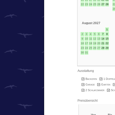
22
23
24
25
26
27
28
2
2
August 2027
1
2
3
4
5
6
7
8
9
10
11
12
13
14
15
16
17
18
19
20
21
22
23
24
25
26
27
28
29
30
31
Ausstattung
Backofen
1 Doppel
Garage
Garten
2 Schlafzimmer
Sch
Preisübersicht
Von
Bis