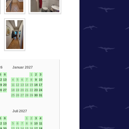
26
Januar 2027
5
6
1
2
3
12
13
4
5
6
7
8
9
10
19
20
11
12
13
14
15
16
17
26
27
18
19
20
21
22
23
24
25
26
27
28
29
30
31
Juli 2027
5
6
1
2
3
4
12
13
5
6
7
8
9
10
11
19
20
12
13
14
15
16
17
18