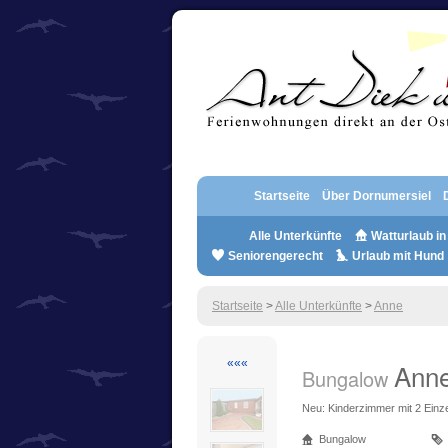
Startseite
Über Dornumersiel
Alle Unterkünfte
Watturlaub in 
Seniorengerecht
Urlaub mit Hund
Startseite
>
Alle Unterkünfte
>
Anne
«««
Ann
Bungalow
Neu: Kinderzimmer mit 2 Ein
Bungalow