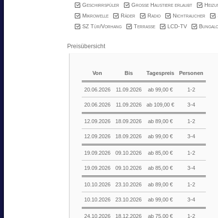
Geschirrspüler
Große Haustiere erlaubt
Heizu
Mikrowelle
Räder
Radio
Nichtraucher
SZ Tür/Vorhang
Terrasse
LCD-TV
Bungal
Preisübersicht
Von
Bis
Tagespreis
Personen
20.06.2026
11.09.2026
ab 99,00 €
1-2
20.06.2026
11.09.2026
ab 109,00 €
3-4
12.09.2026
18.09.2026
ab 89,00 €
1-2
12.09.2026
18.09.2026
ab 99,00 €
3-4
19.09.2026
09.10.2026
ab 85,00 €
1-2
19.09.2026
09.10.2026
ab 85,00 €
3-4
10.10.2026
23.10.2026
ab 89,00 €
1-2
10.10.2026
23.10.2026
ab 99,00 €
3-4
24.10.2026
18.12.2026
ab 75,00 €
1-2