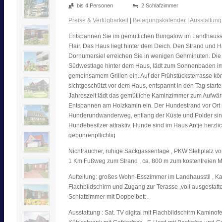
bis 4 Personen
2 Schlafzimmer
Preise & Verfügbarkeit
|
Belegungskalender
|
Ausstattung
Entspannen Sie im gemütlichen Bungalow im Landhausst
Flair. Das Haus liegt hinter dem Deich. Den Strand und 
Dornumersiel erreichen Sie in wenigen Gehminuten. Die 
Südwestlage hinter dem Haus, lädt zum Sonnenbaden i
gemeinsamem Grillen ein. Auf der Frühstücksterrasse kö
sichtgeschützt vor dem Haus, entspannt in den Tag starten
Jahreszeit lädt das gemütliche Kaminzimmer zum Aufwä
Entspannen am Holzkamin ein. Der Hundestrand vor Ort 
Hunderundwanderweg, entlang der Küste und Polder sin
Hundebesitzer attraktiv. Hunde sind im Haus Antje herzli
gebührenpflichtig
Nichtraucher, ruhige Sackgassenlage , PKW Stellplatz v
1 Km Fußweg zum Strand , ca. 800 m zum kostenfreien M
Aufteilung: großes Wohn-Esszimmer im Landhausstil , 
Flachbildschirm und Zugang zur Terasse ,voll ausgestatte
Schlafzimmer mit Doppelbett .
Ausstattung : Sat. TV digital mit Flachbildschirm Kaminofe