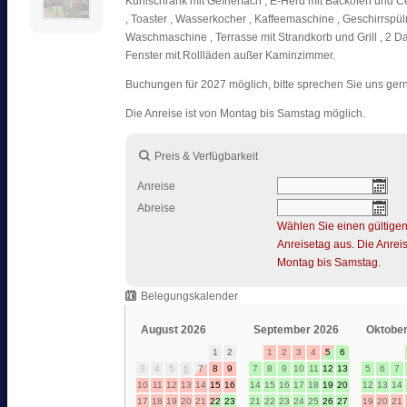
Kühlschrank mit Gefrierfach , E-Herd mit Backofen und Ce
, Toaster , Wasserkocher , Kaffeemaschine , Geschirrspü
Waschmaschine , Terrasse mit Strandkorb und Grill , 2 Da
Fenster mit Rollläden außer Kaminzimmer.
Buchungen für 2027 möglich, bitte sprechen Sie uns ger
Die Anreise ist von Montag bis Samstag möglich.
Preis & Verfügbarkeit
Anreise
Abreise
Wählen Sie einen gültige
Anreisetag aus. Die Anreis
Montag bis Samstag.
Belegungskalender
August 2026
September 2026
Oktober
1
2
1
2
3
4
5
6
3
4
5
6
7
8
9
7
8
9
10
11
12
13
5
6
7
10
11
12
13
14
15
16
14
15
16
17
18
19
20
12
13
14
17
18
19
20
21
22
23
21
22
23
24
25
26
27
19
20
21