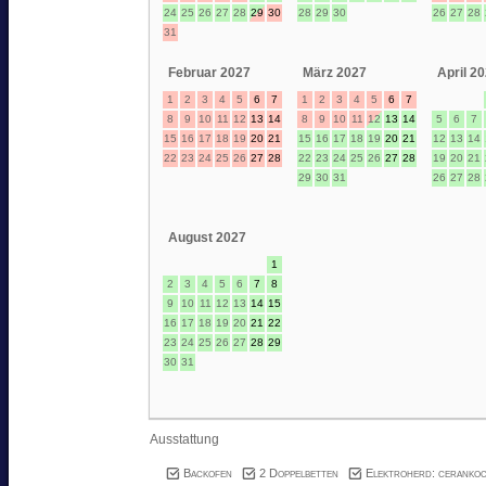
24
25
26
27
28
29
30
28
29
30
26
27
28
31
Februar 2027
März 2027
April 2
1
2
3
4
5
6
7
1
2
3
4
5
6
7
8
9
10
11
12
13
14
8
9
10
11
12
13
14
5
6
7
15
16
17
18
19
20
21
15
16
17
18
19
20
21
12
13
14
22
23
24
25
26
27
28
22
23
24
25
26
27
28
19
20
21
29
30
31
26
27
28
August 2027
1
2
3
4
5
6
7
8
9
10
11
12
13
14
15
16
17
18
19
20
21
22
23
24
25
26
27
28
29
30
31
Ausstattung
Backofen
2 Doppelbetten
Elektroherd: cerankoc