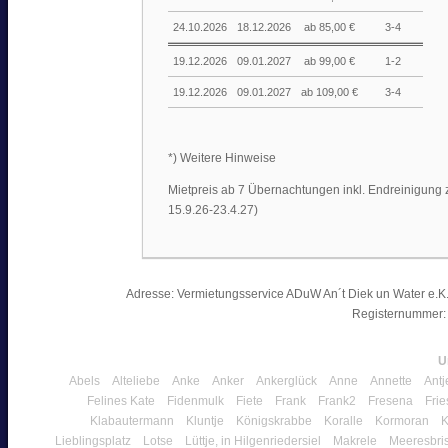
24.10.2026
18.12.2026
ab 85,00 €
3-4
19.12.2026
09.01.2027
ab 99,00 €
1-2
19.12.2026
09.01.2027
ab 109,00 €
3-4
*) Weitere Hinweise
Mietpreis ab 7 Übernachtungen inkl. Endreinigung 
15.9.26-23.4.27)
Adresse: Vermietungsservice ADuW An´t Diek un Water e.K. 
Registernummer:
U
Abels
Alteliebe
Anke
Anker
Ankerglück
Anne
Annette
Antj
Felines Kate
Fidenmulk
Fiete
Frank
Frank2
Fresena
Frie
Klabautermann
Kluntje
Königskrabbe
Koralle
Kormoran
K
Lieblingsplatz
Lotse
Lüttje, in Hilgenriedersiel
Makrele
Meeresbri